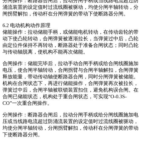
分闸操作：断路器合闸后，拉动分闸手柄或当线路电流超过防
涌流装置的设定值时过流线圈被驱动，均使分闸半轴转动，分
闸拐臂解扣，传动杆在分闸弹簧的带动下使断路器分闸。
6.2 电动机构动作原理
储能操作：拉动储能手柄，或储能电机转动，在传动齿轮的带
动下使凸轮转动，合闸弹簧被逐渐拉长，当弹簧过中后，凸轮
由定位件保持不再转动，断路器处于准备合闸状态；同时凸轮
与传动轴脱离，使机构不能再次储能。
合闸操作：储能完毕后，拉动手动合闸手柄或给合闸线圈施加
电压，使合闸半轴转动，合闸拐臂与合闸半轴解扣，合闸弹簧
释放能量，带动传动轴使断路器合闸，同时分闸弹簧被储能。
机构在合闸状态下，再进行储能操作，合闸弹簧再次被拉长，
弹簧过中后，合闸半轴被联锁装置扣住，避免机构误合闸。在
合闸已储能状态，机构处于重合闸状态，可实现“O-0.3S-
CO”一次重合闸操作。
分闸操作：断路器合闸后，拉动分闸手柄或给分闸线圈施加电
压或当线路电流超过防涌流装置的设定值时过流线圈被驱动，
均使分闸半轴转动，分闸拐臂解扣，传动杆在分闸弹簧的带动
下使断路器分闸。