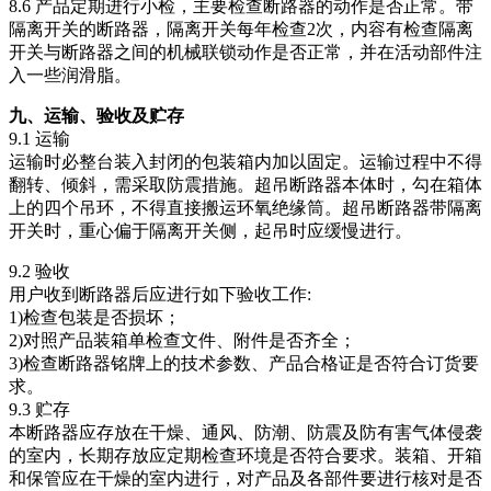
8.6 产品定期进行小检，主要检查断路器的动作是否正常。带
隔离开关的断路器，隔离开关每年检查2次，内容有检查隔离
开关与断路器之间的机械联锁动作是否正常，并在活动部件注
入一些润滑脂。
九、运输、验收及贮存
9.1 运输
运输时必整台装入封闭的包装箱内加以固定。运输过程中不得
翻转、倾斜，需采取防震措施。超吊断路器本体时，勾在箱体
上的四个吊环，不得直接搬运环氧绝缘筒。超吊断路器带隔离
开关时，重心偏于隔离开关侧，起吊时应缓慢进行。
9.2 验收
用户收到断路器后应进行如下验收工作:
1)检查包装是否损坏；
2)对照产品装箱单检查文件、附件是否齐全；
3)检查断路器铭牌上的技术参数、产品合格证是否符合订货要
求。
9.3 贮存
本断路器应存放在干燥、通风、防潮、防震及防有害气体侵袭
的室内，长期存放应定期检查环境是否符合要求。装箱、开箱
和保管应在干燥的室内进行，对产品及各部件要进行核对是否